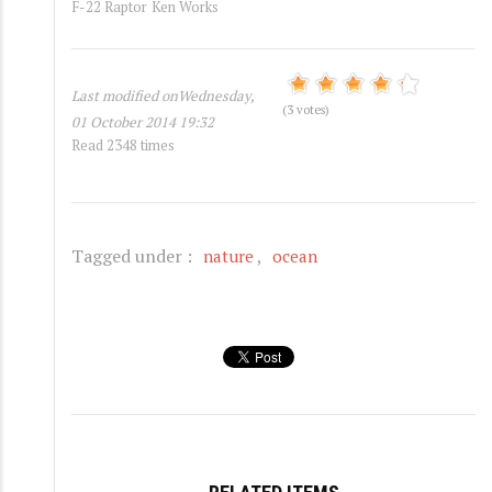
F-22 Raptor
Ken Works
Last modified onWednesday,
(3 votes)
01 October 2014 19:32
Read 2348 times
Tagged under :
nature
ocean