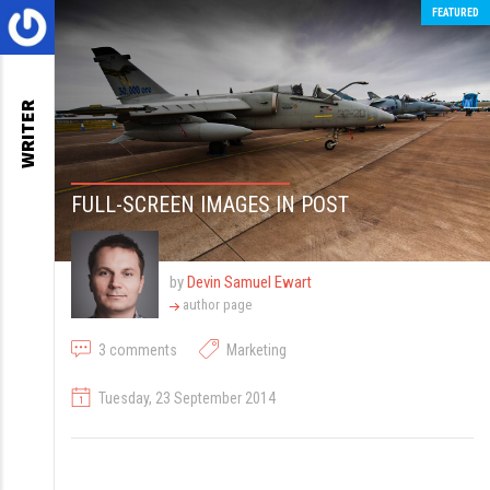
FEATURED
WRITER
FULL-SCREEN IMAGES IN POST
by
Devin Samuel Ewart
author page
3
comments
Marketing
Tuesday, 23 September 2014