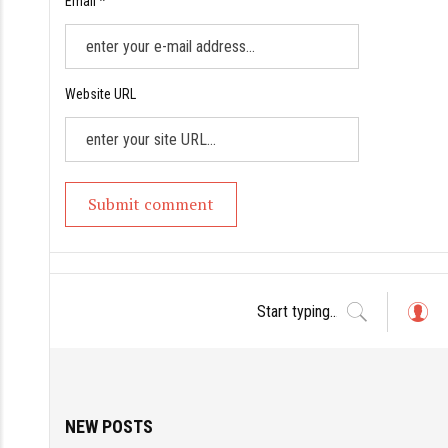
Email *
Website URL
L
o
g
in
NEW POSTS