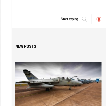
L
o
g
in
NEW POSTS