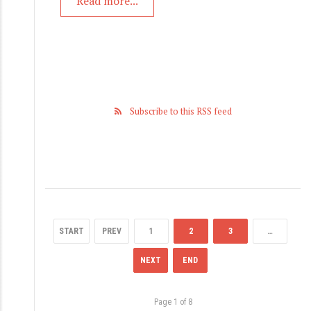
Read more...
Subscribe to this RSS feed
START
PREV
1
2
3
…
NEXT
END
Page 1 of 8