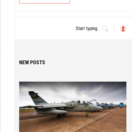
L
o
g
in
NEW POSTS