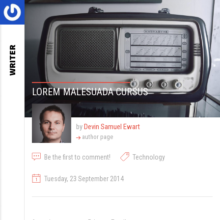
WRITER
LOREM MALESUADA CURSUS
by
Devin Samuel Ewart
author page
Be the first to comment!
Technology
Tuesday, 23 September 2014