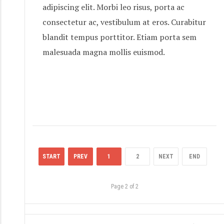
adipiscing elit. Morbi leo risus, porta ac
consectetur ac, vestibulum at eros. Curabitur
blandit tempus porttitor. Etiam porta sem
malesuada magna mollis euismod.
START
PREV
1
2
NEXT
END
Page 2 of 2