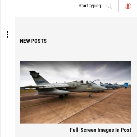
L
o
g
in
NEW POSTS
Full-Screen Images In Post