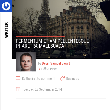
WRITER
FERMENTUM ETIAM PELLENTESQUE
PHARETRA MALESUADA
by
Devin Samuel Ewart
author page
Be the first to comment!
Business
Tuesday, 23 September 2014